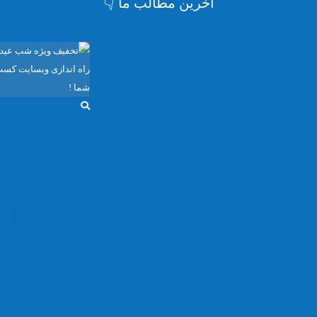
آخرین مطالب ما 👇
تخفیف
ویژه ش
عید برا
راه
اندازی