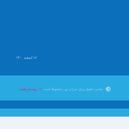
وبسایت
کسب و
کار شما 
۱۶ اسفند ۱۴۰۰
تمامی حقوق برای سراب وبــ محفوظ است.
</>
وبمسترهفت