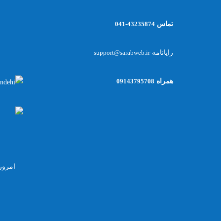
تماس
43235874-041
رایانامه
support@sarabweb.ir
همراه
09143795708
امروز